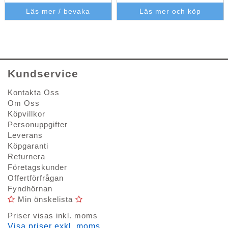
Läs mer / bevaka
Läs mer och köp
Kundservice
Kontakta Oss
Om Oss
Köpvillkor
Personuppgifter
Leverans
Köpgaranti
Returnera
Företagskunder
Offertförfrågan
Fyndhörnan
Min önskelista
Priser visas inkl. moms
Visa priser exkl. moms