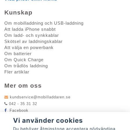
Kunskap
Om mobilladdning och USB-laddning
Att ladda iPhone snabbt
Om ladd- och synkkablar
Skötsel av laddningskablar
Att välja en powerbank
Om batterier
Om Quick Charge
Om trådlös laddning
Fler artiklar
Mer om oss
kundservice@mobilladdaren.se
042 - 35 31 32
Facebook
Instagram
Vi använder cookies
Få vårt nyhetsbrev
Du behöver åtminstone acceptera nödvändiga