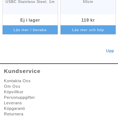
USBC Stainless Steel, 1m
50cm
Ej i lager
119 kr
Läs mer / bevaka
Läs mer och köp
Upp
Kundservice
Kontakta Oss
Om Oss
Köpvillkor
Personuppgifter
Leverans
Köpgaranti
Returnera