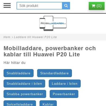
(
0
)
Hem
Laddare till Huawei P20 Lite
Mobilladdare, powerbanker och
kablar till Huawei P20 Lite
Här hittar du
Snabbladdare
Standardladdare
Snabbladdare i bilen
Laddare i bilen
Snabba powerbanker
Powerbanker
Solcellsladdare
Kablar