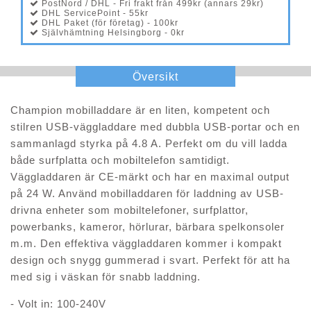
PostNord / DHL - Fri frakt från 499kr (annars 29kr)
DHL ServicePoint - 55kr
DHL Paket (för företag) - 100kr
Självhämtning Helsingborg - 0kr
Översikt
Champion mobilladdare är en liten, kompetent och
stilren USB-väggladdare med dubbla USB-portar och en
sammanlagd styrka på 4.8 A. Perfekt om du vill ladda
både surfplatta och mobiltelefon samtidigt.
Väggladdaren är CE-märkt och har en maximal output
på 24 W. Använd mobilladdaren för laddning av USB-
drivna enheter som mobiltelefoner, surfplattor,
powerbanks, kameror, hörlurar, bärbara spelkonsoler
m.m. Den effektiva väggladdaren kommer i kompakt
design och snygg gummerad i svart. Perfekt för att ha
med sig i väskan för snabb laddning.
- Volt in: 100-240V