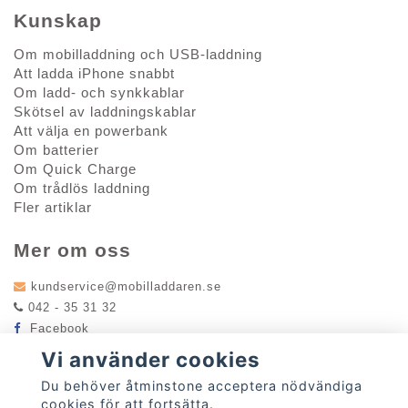
Kunskap
Om mobilladdning och USB-laddning
Att ladda iPhone snabbt
Om ladd- och synkkablar
Skötsel av laddningskablar
Att välja en powerbank
Om batterier
Om Quick Charge
Om trådlös laddning
Fler artiklar
Mer om oss
kundservice@mobilladdaren.se
042 - 35 31 32
Facebook
Instagram
Vi använder cookies
Få vårt nyhetsbrev
Du behöver åtminstone acceptera nödvändiga
cookies för att fortsätta.