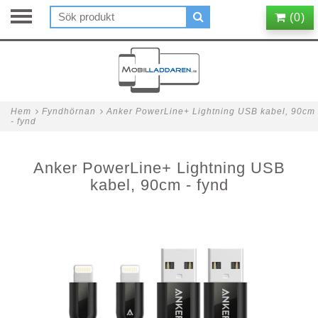
(
0
)
Hem
Fyndhörnan
Anker PowerLine+ Lightning USB kabel, 90cm
- fynd
Anker PowerLine+ Lightning USB
kabel, 90cm - fynd