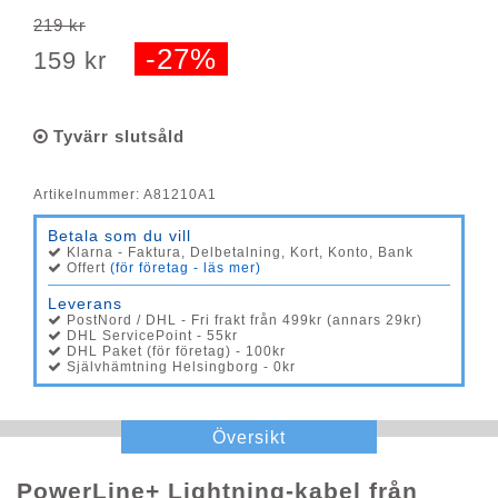
219 kr
-27%
159 kr
Tyvärr slutsåld
Artikelnummer:
A81210A1
Betala som du vill
Klarna - Faktura, Delbetalning, Kort, Konto, Bank
Offert
(för företag - läs mer)
Leverans
PostNord / DHL - Fri frakt från 499kr (annars 29kr)
DHL ServicePoint - 55kr
DHL Paket (för företag) - 100kr
Självhämtning Helsingborg - 0kr
Översikt
PowerLine+ Lightning-kabel från